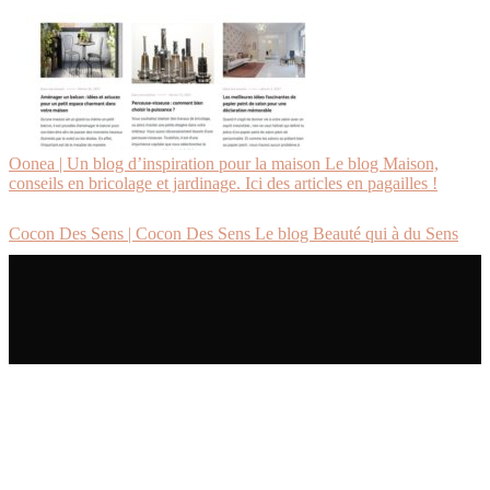
Oonea | Un blog d’inspiration pour la maison Le blog Maison,
conseils en bricolage et jardinage. Ici des articles en pagailles !
Cocon Des Sens | Cocon Des Sens Le blog Beauté qui à du Sens