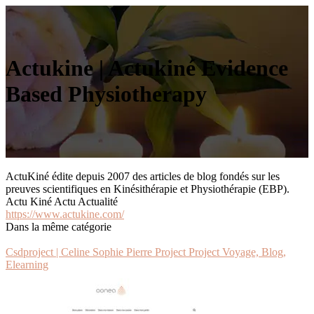
Actukine | Actukiné Evidence
Based Physiot­he­rapy
ActuKiné édite depuis 2007 des articles de blog fondés sur les
preuves scientifiques en Kinésithérapie et Physiothérapie (EBP).
Actu Kiné Actu Actualité
https://www.actukine.com/
Dans la même catégorie
Csdproject | Celine Sophie Pierre Project Project Voyage, Blog,
Elearning