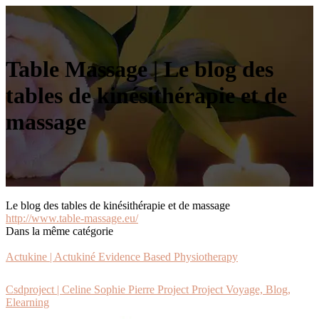
Table Massage | Le blog des
tables de kinésithéra­pie et de
massage
Le blog des tables de kinésithérapie et de massage
http://www.table-massage.eu/
Dans la même catégorie
Actukine | Actukiné Evidence Based Physiot­he­rapy
Csdproject | Celine Sophie Pierre Project Project Voyage, Blog,
Elearning