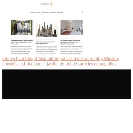
Oonea | Un blog d’inspiration pour la maison Le blog Maison,
conseils en bricolage et jardinage. Ici des articles en pagailles !